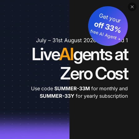
Get your
3
%
o
f
3
f
fre
e
A
I A
g
e
n
+
t
1 July – 31st August 2026 *extended
Live
AI
gents at
Zero Cost
Use code
SUMMER-33M
for monthly and
SUMMER-33Y
for yearly subscription