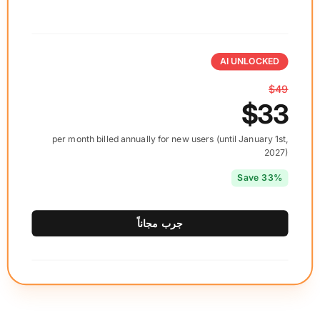
AI UNLOCKED
$49
$33
per month billed annually for new users (until January 1st,
2027)
Save 33%
جرب مجاناً