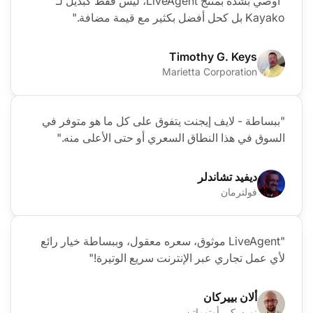
"أوصي بشدة بمنتج LiveAgent، ليس فقط كبديل لـ
Kayako بل كحل أفضل بكثير مع قيمة مضافة."
Timothy G. Keys
Marietta Corporation
"ببساطة - لايف إيجنت يتفوق على كل ما هو متوفر في
السوق في هذا النطاق السعري أو حتى الأعلى منه."
ديفيد تشاندلر
فولترمان
"LiveAgent موثوق، سعره معقول، وببساطة خيار رائع
لأي عمل تجاري عبر الإنترنت سريع الوتيرة!"
ألان بييركان
نورسكي أوتوماتن