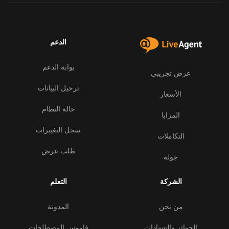
الدعم
بوابة الدعم
عرض تجريبي
ترحيل البيانات
الأسعار
حالة النظام
المزايا
سجل التغييرات
التكاملات
طلب عرض
جولة
الشركة
التعلم
من نحن
المدونة
الجوائز والشهادات
قاموس المصطلحات