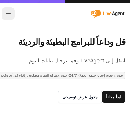
:site.title
فتح ا
قل وداعاً للبرامج البطيئة والرديئة
انتقل إلى LiveAgent وقم بترحيل بيانات اليوم.
بدون رسوم إعداد،
خدمة العملاء
24/7، بدون بطاقة ائتمان مطلوبة، إلغاء في أي وقت
ابدأ مجاناً
جدول عرض توضيحي