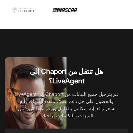
هل تنتقل من Chaport إلى
LiveAgent؟
قم بترحيل جميع البيانات من Chaport إلى LiveAgent
والحصول على حل دعم عملاء متعدد القنوات رائع
بسعر رائع. إنه متكامل بالكامل ويوفر عدداً كبيراً من
الميزات والتكاملات لراحتك.