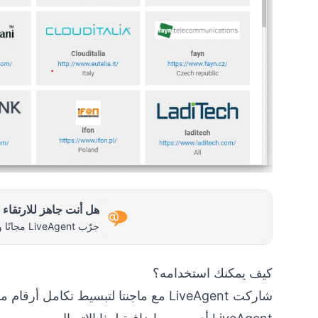
هل أنت جاهز للارتقاء 
جرّب LiveAgent مجانًا واكتشف الفرق بنفسك.
كيف يمكنك استخدامه؟
شاركت LiveAgent مع ماجنتا لتبسيط تكامل أرقام ماجنتا في