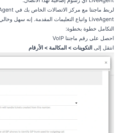
LiveAgent أي رسوم إضافية لهذا الاتصال.
LiveAgent واتباع التعليمات المقدمة. إنه سهل وخالي من المتاعب!
التكامل خطوة بخطوة:
احصل على رقم ماجنتا VoIP
انتقل إلى
التكوينات > المكالمة > الأرقام