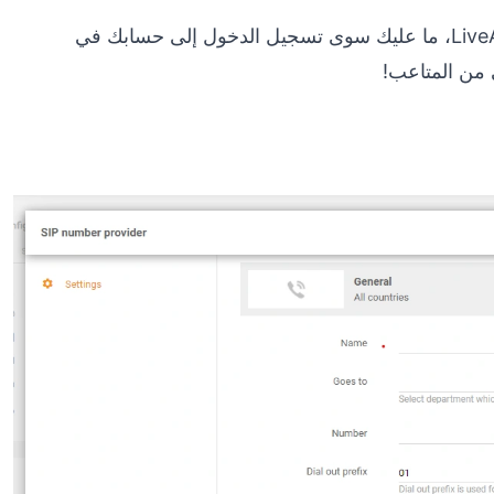
لربط ماجنتا مع مركز الاتصالات الخاص بك في LiveAgent، ما عليك سوى تسجيل الدخول إلى حسابك في