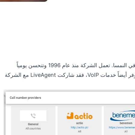
ماجنتا هي مزود حل أعمال شامل لخدمات الاتصالات في النمسا. تعمل الشركة منذ عام 1996 وتتحسن يومياً
بهدف واحد في الذهن: رضا العملاء. نظراً لأن ماجنتا توفر أيضاً خدمات VoIP، فقد شاركت LiveAgent مع الشركة