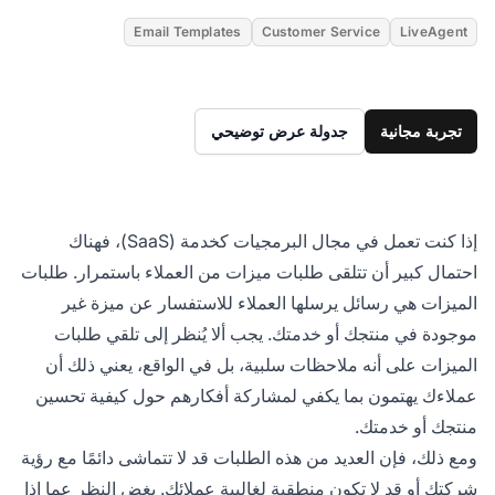
Email Templates
Customer Service
LiveAgent
تجربة مجانية
جدولة عرض توضيحي
إذا كنت تعمل في مجال البرمجيات كخدمة (SaaS)، فهناك
احتمال كبير أن تتلقى طلبات ميزات من العملاء باستمرار. طلبات
الميزات هي رسائل يرسلها العملاء للاستفسار عن ميزة غير
موجودة في منتجك أو خدمتك. يجب ألا يُنظر إلى تلقي طلبات
الميزات على أنه ملاحظات سلبية، بل في الواقع، يعني ذلك أن
عملاءك يهتمون بما يكفي لمشاركة أفكارهم حول كيفية تحسين
منتجك أو خدمتك.
ومع ذلك، فإن العديد من هذه الطلبات قد لا تتماشى دائمًا مع رؤية
شركتك أو قد لا تكون منطقية لغالبية عملائك. بغض النظر عما إذا