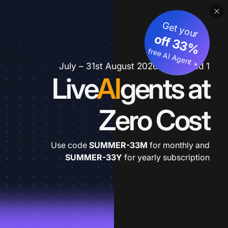
Get your
3
%
o
f
3
f
fre
e
A
I A
g
e
n
+
t
1 July – 31st August 2026 *extended
Live
AI
gents at
Zero Cost
Use code
SUMMER-33M
for monthly and
SUMMER-33Y
for yearly subscription