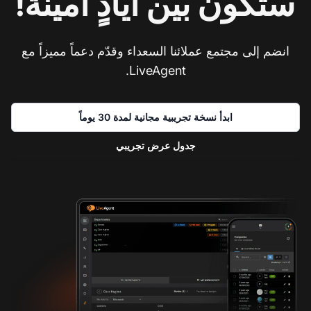
ستكون بين أيادٍ أمينة!
انضم إلى مجتمع عملائنا السعداء وقدّم دعماً مميزاً مع
LiveAgent.
ابدأ نسخة تجريبية مجانية لمدة 30 يوماً
جدول عرض تجريبي