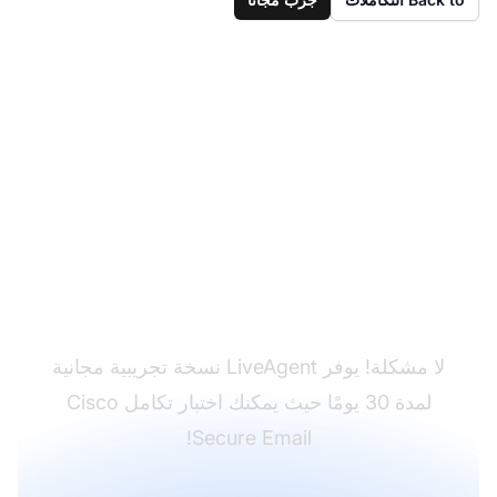
هل لم تحصل على
LiveAgent بعد؟
لا مشكلة! يوفر LiveAgent نسخة تجريبية مجانية
لمدة 30 يومًا حيث يمكنك اختبار تكامل Cisco
Secure Email!