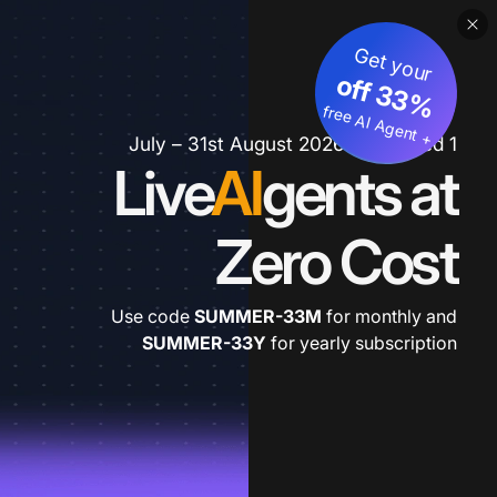
Get your
3
%
o
f
3
f
fre
e
A
I A
g
e
n
+
t
1 July – 31st August 2026 *extended
Live
AI
gents at
Zero Cost
Use code
SUMMER-33M
for monthly and
SUMMER-33Y
for yearly subscription