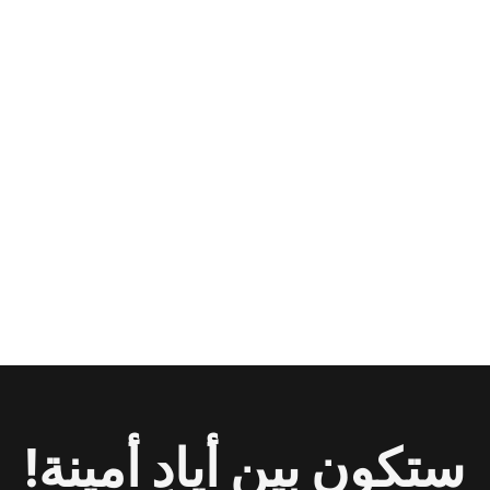
ستكون بين أيادٍ أمينة!