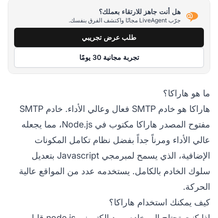
هل أنت جاهز للارتقاء بعملك؟
جرّب LiveAgent مجانًا واكتشف الفرق بنفسك.
طلب عرض تجريبي
تجربة مجانية 30 يومًا
ما هو هاراكا؟
هاراكا هو خادم SMTP فعال وعالي الأداء. خادم SMTP
مفتوح المصدر هاراكا مكتوب في Node.js، مما يجعله
عالي الأداء ومرناً جداً بفضل نظام تكامل المكونات
الإضافية، الذي يسمح لمبرمجي Javascript بتعديل
سلوك الخادم بالكامل. يستخدمه عدد من المواقع عالية
الحركة.
كيف يمكنك استخدام هاراكا؟
إذا كنت تحتاج إلى خادم بريد إلكتروني node.js قابل