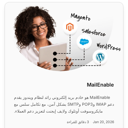
MailEnable
MailEnable
MailEnable هو خادم بريد إلكتروني رائد لنظام ويندوز يقدم
دعم IMAP وPOP3 وSMTP بشكل آمن، مع تكامل سلس مع
مايكروسوفت أوتلوك ولايف إيجنت لتعزيز دعم العملاء.
يمكنك د...
Jan 20, 2026
3 دقائق للقراءة