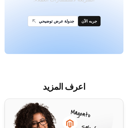
جربه الآن
جدولة عرض توضيحي
اعرف المزيد
hMailServer