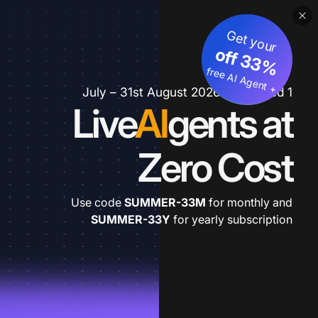
Get your
3
%
o
f
3
f
fre
e
A
I A
g
e
n
+
t
1 July – 31st August 2026 *extended
Live
AI
gents at
Zero Cost
Use code
SUMMER-33M
for monthly and
SUMMER-33Y
for yearly subscription