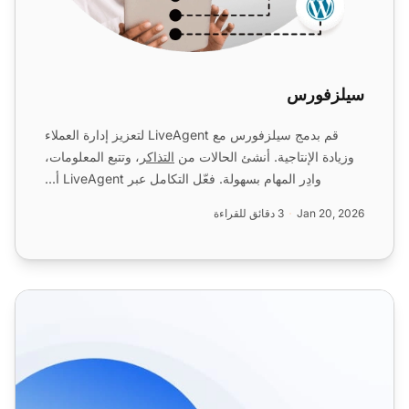
سيلزفورس
قم بدمج سيلزفورس مع LiveAgent لتعزيز إدارة العملاء
وزيادة الإنتاجية. أنشئ الحالات من
التذاكر
، وتتبع المعلومات،
وادِر المهام بسهولة. فعّل التكامل عبر LiveAgent أ...
Jan 20, 2026
3 دقائق للقراءة
ميزات CRM لدعم العملاء