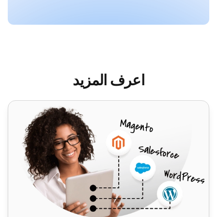
اعرف المزيد
أجايل CRM