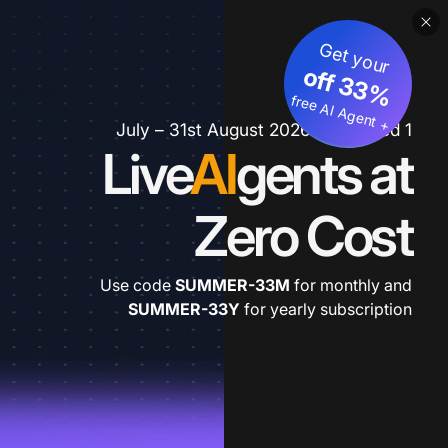
Get your
3
%
o
f
3
f
fre
e
A
I A
g
e
n
+
t
1 July – 31st August 2026 *extended
Live
AI
gents at
Zero Cost
Use code
SUMMER-33M
for monthly and
SUMMER-33Y
for yearly subscription