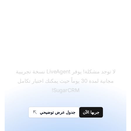
هل لديك LiveAgent
بالفعل؟
لا توجد مشكلة! يوفر LiveAgent نسخة تجريبية
مجانية لمدة 30 يوماً حيث يمكنك اختبار تكامل
SugarCRM!
جربها الآن
جدول عرض توضيحي