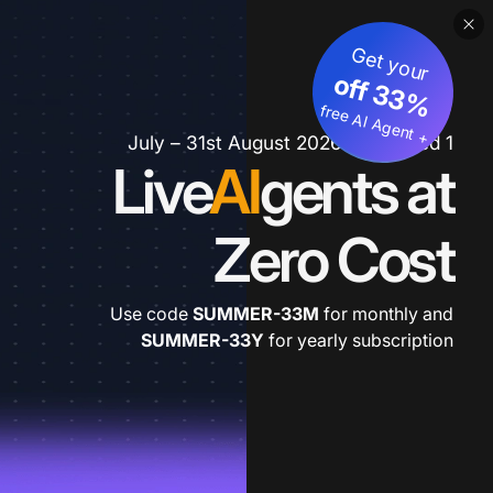
Get your
3
%
o
f
3
f
fre
e
A
I A
g
e
n
+
t
1 July – 31st August 2026 *extended
Live
AI
gents at
Zero Cost
Use code
SUMMER-33M
for monthly and
SUMMER-33Y
for yearly subscription