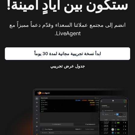
ستكون بين أيادٍ أمينة!
انضم إلى مجتمع عملائنا السعداء وقدّم دعماً مميزاً مع
LiveAgent.
ابدأ نسخة تجريبية مجانية لمدة 30 يوماً
جدول عرض تجريبي