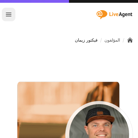
:site.title
فتح ا
/
/
المؤلفون
فيكتور زيمان
Home