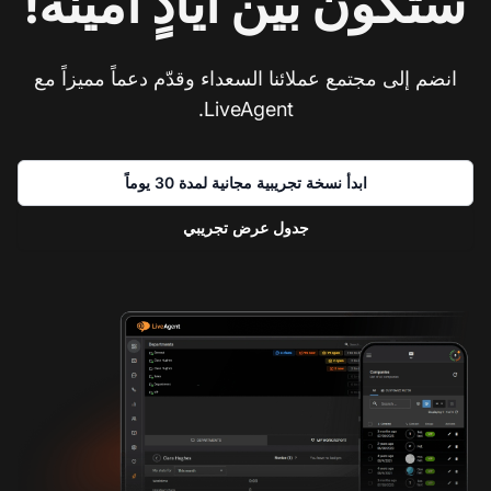
ستكون بين أيادٍ أمينة!
انضم إلى مجتمع عملائنا السعداء وقدّم دعماً مميزاً مع
LiveAgent.
ابدأ نسخة تجريبية مجانية لمدة 30 يوماً
جدول عرض تجريبي