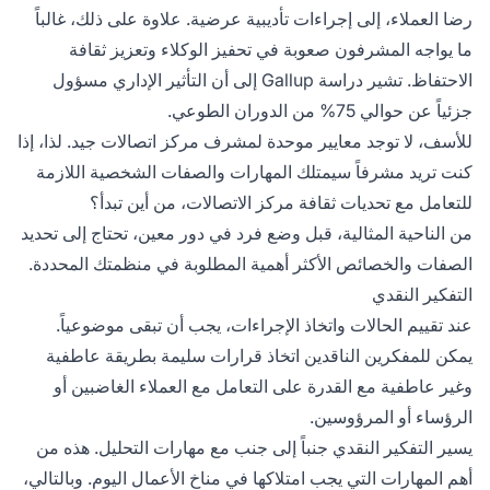
رضا العملاء، إلى إجراءات تأديبية عرضية. علاوة على ذلك، غالباً
ما يواجه المشرفون صعوبة في تحفيز الوكلاء وتعزيز ثقافة
الاحتفاظ. تشير
دراسة Gallup
إلى أن التأثير الإداري مسؤول
جزئياً عن حوالي 75% من الدوران الطوعي.
للأسف، لا توجد معايير موحدة لمشرف مركز اتصالات جيد. لذا، إذا
كنت تريد مشرفاً سيمتلك المهارات والصفات الشخصية اللازمة
للتعامل مع تحديات ثقافة مركز الاتصالات، من أين تبدأ؟
من الناحية المثالية، قبل وضع فرد في دور معين، تحتاج إلى تحديد
الصفات والخصائص الأكثر أهمية المطلوبة في منظمتك المحددة.
التفكير النقدي
عند تقييم الحالات واتخاذ الإجراءات، يجب أن تبقى موضوعياً.
يمكن للمفكرين الناقدين اتخاذ قرارات سليمة بطريقة عاطفية
وغير عاطفية مع القدرة على التعامل مع العملاء الغاضبين أو
الرؤساء أو المرؤوسين.
يسير التفكير النقدي جنباً إلى جنب مع مهارات التحليل. هذه من
أهم المهارات التي يجب امتلاكها في مناخ الأعمال اليوم. وبالتالي،