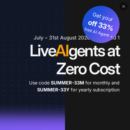
Get your
3
%
o
f
3
f
fre
e
A
I A
g
e
n
+
t
1 July – 31st August 2026 *extended
Live
AI
gents at
Zero Cost
Use code
SUMMER-33M
for monthly and
SUMMER-33Y
for yearly subscription