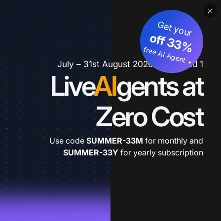
Get your
3
%
o
f
3
f
fre
e
A
I A
g
e
n
+
t
1 July – 31st August 2026 *extended
Live
AI
gents at
Zero Cost
Use code
SUMMER-33M
for monthly and
SUMMER-33Y
for yearly subscription