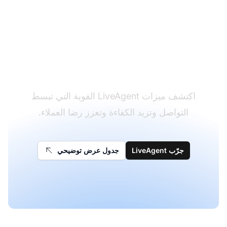
حوّل تجربة دعم العملاء
لديك
اكتشف ميزات LiveAgent القوية التي تبسط
التواصل وتزيد الكفاءة وتعزز رضا العملاء.
جرّب LiveAgent
جدول عرض توضيحي