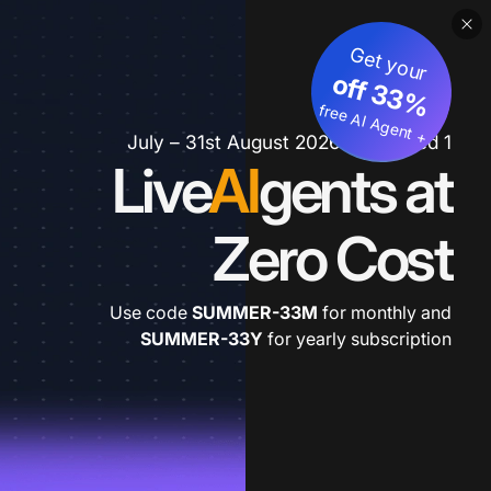
Get your
3
%
o
f
3
f
fre
e
A
I A
g
e
n
+
t
1 July – 31st August 2026 *extended
Live
AI
gents at
Zero Cost
Use code
SUMMER-33M
for monthly and
SUMMER-33Y
for yearly subscription