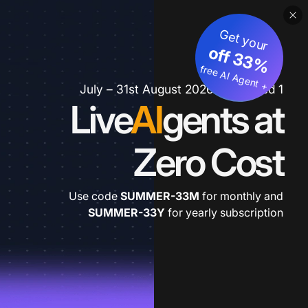
Get your
3
%
o
f
3
f
fre
e
A
I A
g
e
n
+
t
1 July – 31st August 2026 *extended
Live
AI
gents at
Zero Cost
Use code
SUMMER-33M
for monthly and
SUMMER-33Y
for yearly subscription