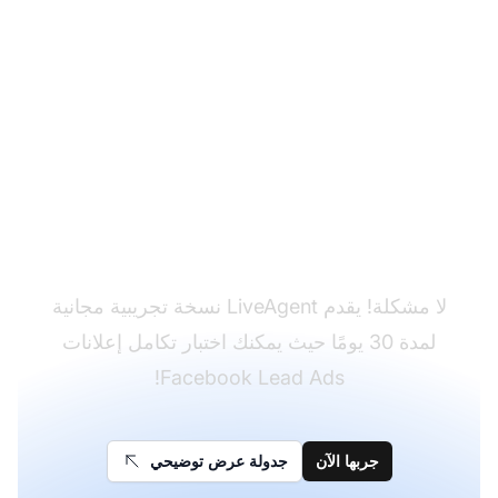
هل لم تحصل على
LiveAgent بعد؟
لا مشكلة! يقدم LiveAgent نسخة تجريبية مجانية
لمدة 30 يومًا حيث يمكنك اختبار تكامل إعلانات
Facebook Lead Ads!
جربها الآن
جدولة عرض توضيحي