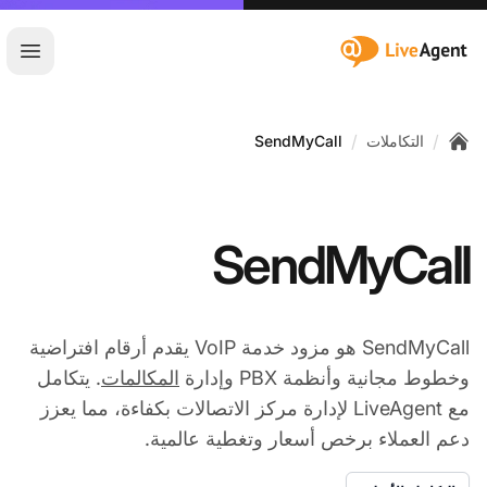
:site.title
فتح ا
/
/
التكاملات
SendMyCall
Home
SendMyCall
SendMyCall هو مزود خدمة VoIP يقدم أرقام افتراضية
وخطوط مجانية وأنظمة PBX وإدارة
المكالمات
. يتكامل
مع LiveAgent لإدارة مركز الاتصالات بكفاءة، مما يعزز
دعم العملاء برخص أسعار وتغطية عالمية.