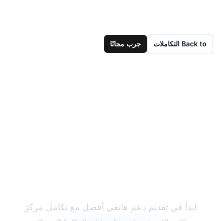
Back to التكاملات
جرب مجانًا
هل لديك LiveAgent
بالفعل؟
ابدأ في تقديم دعم هاتفي أفضل مع تكامل مركز