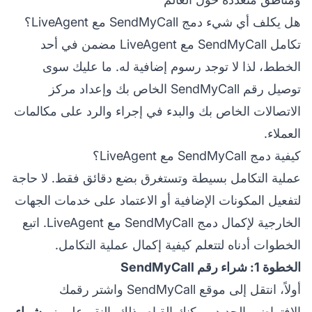
هل يكلف أي شيء دمج SendMyCall مع LiveAgent؟
تكامل SendMyCall مع LiveAgent مضمن في أحد
الخطط، لذا لا توجد رسوم إضافية له. ما عليك سوى
توصيل رقم SendMyCall الخاص بك وإعداد مركز
الاتصالات الخاص بك والبدء في إجراء والرد على مكالمات
العملاء.
كيفية دمج SendMyCall مع LiveAgent؟
عملية التكامل بسيطة وتستغرق بضع دقائق فقط. لا حاجة
لتفعيل المكونات الإضافية أو الاعتماد على خدمات الجهات
الخارجية لإكمال دمج SendMyCall مع LiveAgent. اتبع
الخطوات أدناه لتتعلم كيفية إكمال عملية التكامل.
الخطوة 1: شراء رقم SendMyCall
أولاً، انتقل إلى موقع SendMyCall واشتر رقمك
الافتراضي الجديد. يمكنك القيام بذلك بالنقر على زر
شراء