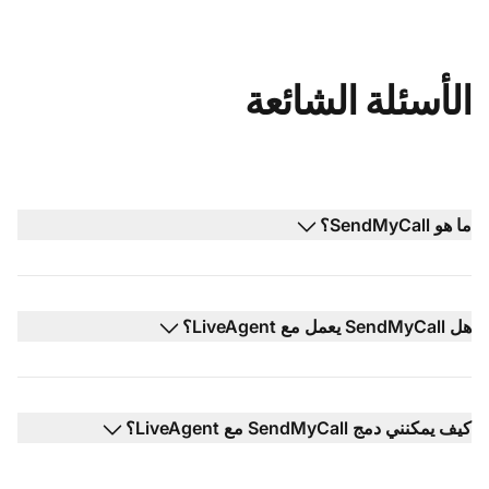
الأسئلة الشائعة
ما هو SendMyCall؟
هل SendMyCall يعمل مع LiveAgent؟
كيف يمكنني دمج SendMyCall مع LiveAgent؟