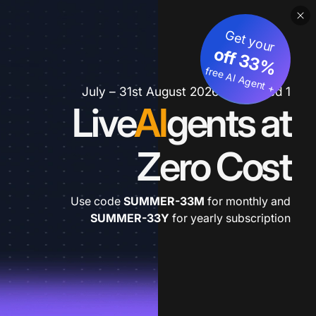
Get your
3
%
o
f
3
f
fre
e
A
I A
g
e
n
+
t
1 July – 31st August 2026 *extended
Live
AI
gents at
Zero Cost
Use code
SUMMER-33M
for monthly and
SUMMER-33Y
for yearly subscription