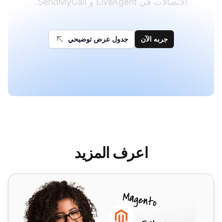
الاتصالات في LiveAgent و SendMyCall.
جربه الآن
جدول عرض توضيحي
اعرف المزيد
Sipcall