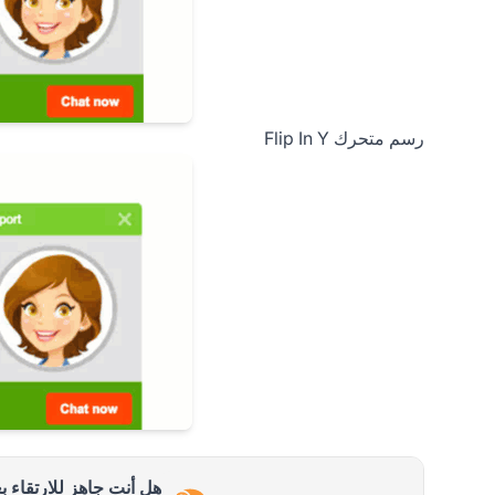
رسم متحرك Flip In Y
هل أنت جاهز للارتقاء 