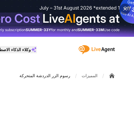
Get
3
%
o
1 July – 31st August 2026 *extended
3
fre
I
ro Cost
Live
AI
gents at
rly subscription
SUMMER-33Y
for monthly and
SUMMER-33M
Use code
:site.title
وكلاء الذكاء الاص
/
/
المميزات
رسوم الزر الدردشة المتحركة
Home