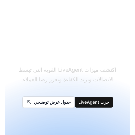
حول تجربة دعم العملاء
الخاصة بك
اكتشف ميزات LiveAgent القوية التي تبسط
الاتصالات وتزيد الكفاءة وتعزز رضا العملاء.
جرب LiveAgent
جدول عرض توضيحي