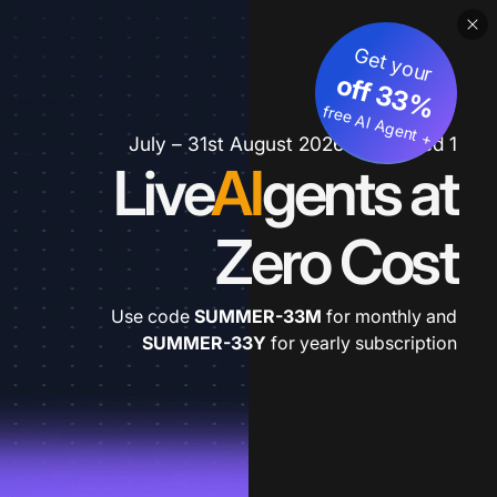
Get your
3
%
o
f
3
f
fre
e
A
I A
g
e
n
+
t
1 July – 31st August 2026 *extended
Live
AI
gents at
Zero Cost
Use code
SUMMER-33M
for monthly and
SUMMER-33Y
for yearly subscription