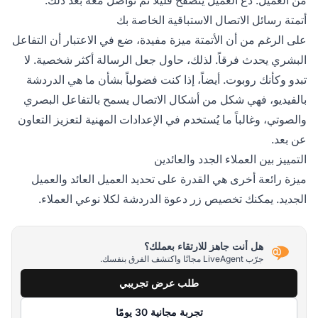
من العميل. دع العميل يتصفح قليلاً ثم تواصل معه بعد ذلك.
أتمتة رسائل الاتصال الاستباقية الخاصة بك
على الرغم من أن الأتمتة ميزة مفيدة، ضع في الاعتبار أن التفاعل
البشري يحدث فرقاً. لذلك، حاول جعل الرسالة أكثر شخصية. لا
تبدو وكأنك روبوت. أيضاً، إذا كنت فضولياً بشأن ما هي الدردشة
بالفيديو، فهي شكل من أشكال الاتصال يسمح بالتفاعل البصري
والصوتي، وغالباً ما يُستخدم في الإعدادات المهنية لتعزيز التعاون
عن بعد.
التمييز بين العملاء الجدد والعائدين
ميزة رائعة أخرى هي القدرة على تحديد العميل العائد والعميل
الجديد. يمكنك تخصيص زر دعوة الدردشة لكلا نوعي العملاء.
هل أنت جاهز للارتقاء بعملك؟
جرّب LiveAgent مجانًا واكتشف الفرق بنفسك.
طلب عرض تجريبي
تجربة مجانية 30 يومًا