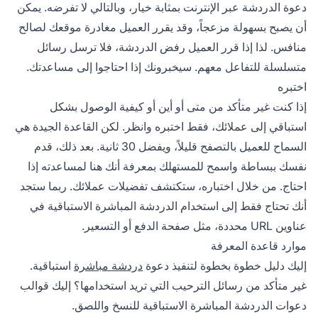
دعوة الدردشة عبر الإنترنت بمثابة خيار، وبالتالي لا تفرضه. يمكن
أن يصبح بسهولة مزعجاً، وقد يقرر العميل مغادرة موقعك لصالح
منافس. لذا إذا قرر العميل رفض الدردشة، فلا ترسل رسائل
متسلسلة للتفاعل معهم. سيخبرونك إذا احتاجوا إلى مساعدتك.
اختبره
إذا كنت غير متأكد من متى أو أين أو كيفية الوصول بشكل
استباقي إلى عملائك، فقط اختبره وانظر. لكن القاعدة الجيدة هي
السماح للعميل بالتصفح قليلاً، ويفضل 30 ثانية. بعد ذلك، قدم
نفسك ببساطة واسمح للمستهلك بمعرفة أنك هنا لمساعدته إذا
احتاج. من خلال اختباره، ستكتشف تفضيلات عملائك. ربما ستجد
أنك تحتاج فقط إلى استخدام الدردشة المباشرة الاستباقية في
عناوين URL محددة، مثل صفحة الدفع أو التسعير.
موارد قاعدة المعرفة
إليك دليل خطوة بخطوة لتنفيذ دعوة
دردشة مباشرة
استباقية.
غير متأكد من رسائل الترحيب التي تريد استخدامها؟ إليك قوالب
دعوات الدردشة المباشرة الاستباقية للنسخ واللصق.