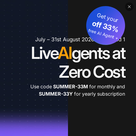
Get your
3
%
o
f
3
f
fre
e
A
I A
g
e
n
+
t
1 July – 31st August 2026 *extended
Live
AI
gents at
Zero Cost
Use code
SUMMER-33M
for monthly and
SUMMER-33Y
for yearly subscription