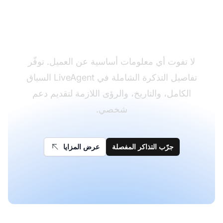
سجّل كل التفاصيل الهامة
لا تفوت أي معلومات أساسية عن العميل. توفّر
تفاصيل التذكرة الشاملة في LiveAgent السياق
الكامل، والتاريخ، والرؤى اللازمة لتقديم دعم
شخصي.
جرّب التذاكر المفصلة
عرض المزايا