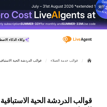
Get
3
%
o
1 July – 31st August 2026 *extended
3
fre
I
ro Cost
Live
AI
gents at
rly subscription
SUMMER-33Y
for monthly and
SUMMER-33M
Use code
:site.title
وكلاء الذكاء الاص
/
/
قوالب خدمة العملاء
قوالب الدردشة الحية الاستباقي
Home
قوالب الدردشة الحية الاستباقية