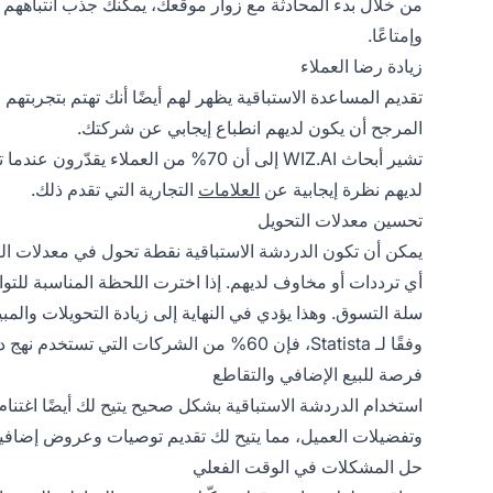
من خلال بدء المحادثة مع زوار موقعك، يمكنك جذب انتباههم و
وإمتاعًا.
زيادة رضا العملاء
تقديم المساعدة الاستباقية يظهر لهم أيضًا أنك تهتم بتجربت
المرجح أن يكون لديهم انطباع إيجابي عن شركتك.
تشير أبحاث WIZ.AI إلى أن 70% من العم
لديهم نظرة إيجابية عن
العلامات
التجارية التي تقدم ذلك.
تحسين معدلات التحويل
يمكن أن تكون الدردشة الاستباقية نقطة تحول في معدلات ال
أي ترددات أو مخاوف لديهم. إذا اخترت اللحظة المناسبة لل
سلة التسوق. وهذا يؤدي في النهاية إلى زيادة التحويلات والمب
وفقًا لـ Statista، فإن 60% من الشركات التي تستخدم نهج دعم العملاء الاستباقي أبلغت عن زيادة في المبيعات.
فرصة للبيع الإضافي والتقاطع
استخدام الدردشة الاستباقية بشكل صحيح يتيح لك أيضًا اغتنا
وتفضيلات العميل، مما يتيح لك تقديم توصيات وعروض إضافية
حل المشكلات في الوقت الفعلي