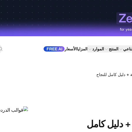
Ze
for yea
طناعي
المنتج
الموارد
المزايا
الأسعار
FREE AI
ة + دليل كامل للنجاح
 + دليل كامل