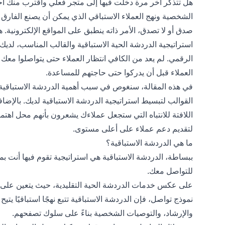
هل تتذكر آخر مرة دخلت فيها إلى متجر فعلي واقترب منك أ
الشخصية ونهج العملاء الاستباقي الذي يمكن أن يصنع الفارق
صدق أو لا تصدق، الأمر ذاته ينطبق على المواقع الإلكترونية. 
استراتيجية الدردشة الحية الاستباقية والقالب المناسب، لدي
الرقمي. لم يعد من الكافي انتظار العملاء حتى يتواصلوا معك 
العملاء قبل أن يدركوا حتى حاجتهم للمساعدة.
في هذه المقالة، سنغوص في سبب أهمية الدردشة الاستباقي
القوالب لتبسيط استراتيجية الدردشة الاستباقية لديك. بالإض
اللافتة للانتباه التي ستجعل عملاءك يشعرون بأنهم محل اهتم
لتقديم دعم عملاء على أعلى مستوى.
ما هي الدردشة الاستباقية؟
ببساطة، الدردشة الاستباقية هي استراتيجية تقوم فيها أنت بمب
للتواصل معك.
على عكس خدمات الدردشة الحية التقليدية، حيث يتعين على 
نموذج تواصل، فإن الدردشة الاستباقية تتبع نهجًا استباقيًا ي
والإرشاد، والتوصيات الشخصية بناءً على سلوك تصفحهم.