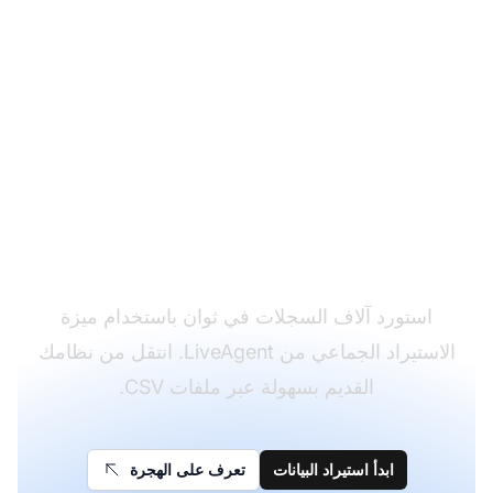
تبسيط هجرة البيانات
باستخدام الاستيراد
الجماعي
استورد آلاف السجلات في ثوان باستخدام ميزة
الاستيراد الجماعي من LiveAgent. انتقل من نظامك
القديم بسهولة عبر ملفات CSV.
ابدأ استيراد البيانات
تعرف على الهجرة