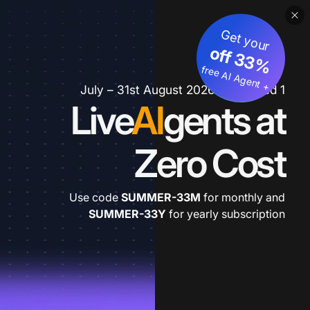
Get your
3
%
o
f
3
f
fre
e
A
I A
g
e
n
+
t
1 July – 31st August 2026 *extended
Live
AI
gents at
Zero Cost
Use code
SUMMER-33M
for monthly and
SUMMER-33Y
for yearly subscription