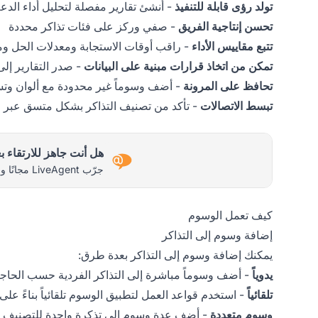
تولد رؤى قابلة للتنفيذ
- أنشئ تقارير مفصلة لتحليل أداء ال
تحسن إنتاجية الفريق
- صفي وركز على فئات تذاكر محددة
تتبع مقاييس الأداء
- راقب أوقات الاستجابة ومعدلات الحل و
تمكن من اتخاذ قرارات مبنية على البيانات
- صدر التقارير إلى CSV للتحليل الأع
تحافظ على المرونة
- أضف وسوماً غير محدودة مع ألوان 
تبسط الاتصالات
- تأكد من تصنيف التذاكر بشكل متسق عبر 
هل أنت جاهز للارتقاء 
جرّب LiveAgent مجانًا واكتشف الفرق بنفسك.
كيف تعمل الوسوم
إضافة وسوم إلى التذاكر
يمكنك إضافة وسوم إلى التذاكر بعدة طرق:
يدوياً
- أضف وسوماً مباشرة إلى التذاكر الفردية حسب الحاج
تلقائياً
- استخدم قواعد العمل لتطبيق الوسوم تلقائياً بناءً على
وسوم متعددة
- أضف عدة وسوم إلى تذكرة واحدة للتصنيف 