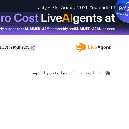
Get
3
%
o
1 July – 31st August 2026 *extended
3
fre
I
ro Cost
Live
AI
gents at
rly subscription
SUMMER-33Y
for monthly and
SUMMER-33M
Use code
:site.title
وكلاء الذكاء الاص
/
/
المميزات
ميزات تقارير الوسوم
Home