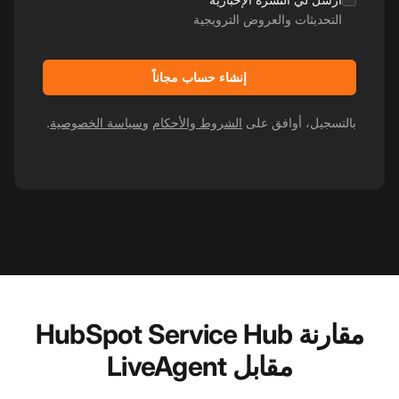
التحديثات والعروض الترويجية
إنشاء حساب مجاناً
بالتسجيل، أوافق على
الشروط والأحكام
و
سياسة الخصوصية
.
مقارنة HubSpot Service Hub
مقابل LiveAgent