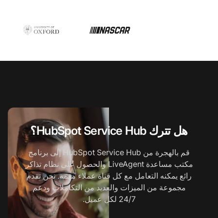
هل تترك HubSpot Service Hub؟
قم بالهجرة من HubSpot Service Hub إلى برنامج
مكتب مساعدة LiveAgent والحصول على نظام تذاكر
رائع يمكنه التعامل مع كل قناة عملاء مهمة. نحن نقدم
مجموعة من الميزات والعديد من التكاملات ودعم
24/7 لكل عميل.