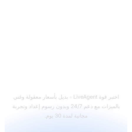
هل أنت مستعد للهجرة من
HubSpot Service Hub؟
اختبر قوة LiveAgent - بديل بأسعار معقولة وغني
بالميزات مع دعم 24/7 وبدون رسوم إعداد وتجربة
مجانية لمدة 30 يوم.