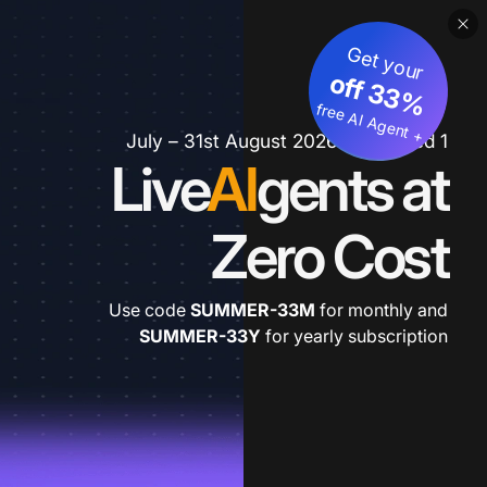
Get your
3
%
o
f
3
f
fre
e
A
I A
g
e
n
+
t
1 July – 31st August 2026 *extended
Live
AI
gents at
Zero Cost
Use code
SUMMER-33M
for monthly and
SUMMER-33Y
for yearly subscription