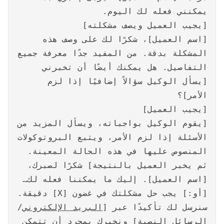
يمكنني فعله لك اليوم.
[يجيب العميل ويصف مشكلته]
[اسم العميل]، شكرًا لك على وصف هذه
المشكلة بدقة. من المفيد جدًا معرفة جميع
التفاصيل. هل يمكنك أيضًا أن تخبرني
[يسأل الوكيل سؤالاً إضافيًا إذا لزم
الأمر]؟
[يجيب العميل]
[يقوم الوكيل بواجباته، ويسأل المزيد من
الأسئلة إذا لزم الأمر، ويتبع البروتوكولات
المنصوص عليها في هذه الحالة المعينة.
ثم يخبر العميل بالنتيجة] شكرًا لصبرك،
[اسم العميل]. إليك ما يمكننا فعله لك…
[أو:] يجب حل مشكلتك في غضون [X] دقيقة.
سنرسل لك تأكيدًا عبر [
البريد الإلكتروني
/
الرسائل النصية] ونخبرك بمجرد أن تتمكن