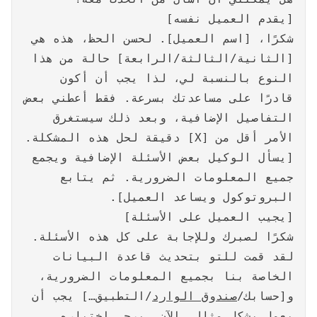
[يقدم العميل نفسه]
شكرًا، [اسم العميل]. لحسن الحظ، هذه هي
[الثانية/الثالثة/الرابعة] حالة من هذا
النوع بالنسبة لي، لذا يجب أن أكون
قادرًا على مساعدتك بسرعة. فقط أعطني بعض
التفاصيل الإضافية، وبعد ذلك سيستغرق
الأمر أقل من [X] دقيقة لحل هذه المشكلة.
[يسأل الوكيل بعض الأسئلة الإضافية ويجمع
جميع المعلومات الضرورية. ثم يتابع
البروتوكول ويساعد العميل].
[يجيب العميل على الأسئلة]
شكرًا لصبرك وللإجابة على كل هذه الأسئلة.
لقد قمت للتو بتحديث قاعدة البيانات
الخاصة بنا بجميع المعلومات الضرورية،
و[حسابك/
صندوق الوارد
/التطبيق…] يجب أن
يعمل بشكل مثالي الآن. يرجى اختباره