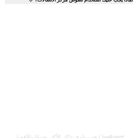
هل أنت مستعد لاستخدام
قوالب مركز الاتصالات
الخاصة بنا؟
LiveAgent هو برنامج تذاكر الأكثر تقييمًا والأفضل