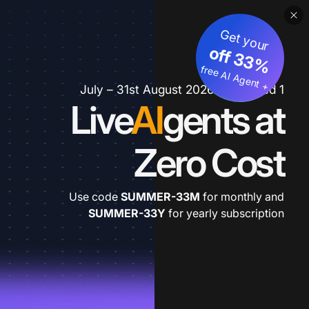
Get your
3
%
o
f
3
f
fre
e
A
I A
g
e
n
+
t
1 July – 31st August 2026 *extended
Live
AI
gents at
Zero Cost
Use code
SUMMER-33M
for monthly and
SUMMER-33Y
for yearly subscription