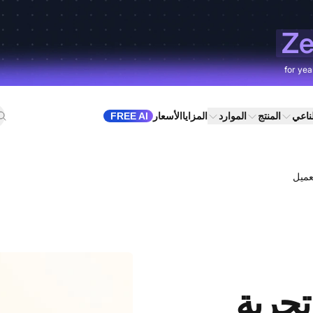
Ze
for yea
طناعي
المنتج
الموارد
المزايا
الأسعار
FREE AI
عميل
تجربة