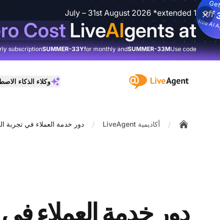
Get
3
%
o
1 July – 31st August 2026 *extended
3
fre
I
ro Cost
Live
AI
gents at
rly subscription
SUMMER-33Y
for monthly and
SUMMER-33M
Use code
:site.title
وكلاء الذكاء الاص
/
/
أكاديمية LiveAgent
دور خدمة العملاء في تجربة ال
Home
دور خدمة العملاء في 