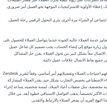
ذلك، إعطاء الأولوية للاستراتيجيات الموجهة نحو العميل أمر ضروري.
لاجتماعي أو الشراء مرة أخرى. يثري التحول الرقمي رحلة العميل.
تجاوز خدمة العملاء عالية الجودة عندما يتواصل العملاء للحصول على
 أول زيارة موقع إلى إنشاء الحساب. يجب تصميم كل تفاعل عميل
لاتصال معاً بشكل كبير من تحول العملاء. يعزز حل المشاكل
بر جميع نقاط الاتصال علاقات عميل دائمة.
يمكن استخدام بيانات العميل لإنشاء تجارب تسوق مخصصة. فهم احتياجات العملاء وتفضيلاتهم أمر أساسي. وفقاً لتقرير Zendesk
CX Trends، يقول 91% من رواد CX أن الذكاء الاصطناعي يخصص التجارب بشكل جيد. يقدر العملاء المشاركة
ية مخصصة، مثل صفقات أعياد الميلاد، لمسة شخصية. يساعد إجراء
 يمكّن التفاعلات الأكثر تخصيصاً. يذهب التواصل الاستباقي خطوة أبعد. من خلال
ا النهج الفريد أن يشعر العملاء بالارتباط والتقدير.