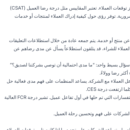
يعتبر مراقبة تجربة العميل حيوياً لأي عمل يسعى لتلبية وتجاوز توقعات العملاء. تعتبر المقاييس مثل درجة رضا العميل (CSAT)
صافي المروجين (NPS) ودرجة جهد العميل (CES) ضرورية. توفر رؤى حول كيفية إدراك العملاء لمنتجات أو خدمات
ن منتج أو خدمة. يتم جمعه عادة من خلال استطلاعات التعليقات
 العملاء للشراء، قد يتلقون استطلاعاً يسأل عن مدى رضاهم عن
يل بطرح سؤال بسيط واحد: “ما مدى احتمالية أن توصي بشركتنا لصديق؟”
عل العملاء مع الشركة. يساعد المنظمات على فهم مدى فعالية حل
 ارتفعت درجة CES.
يوضح FCR النسبة المئوية للاستفسارات التي تم حلها في أول تفاعل عميل. تشير درجة FCR العالية
 الشركات على فهم وتحسين رحلة العميل.
KP) حاسمة لقياس تجربة العميل. تساعد الشركات على تحديد ما إذا كانت تلبي توقعات العملاء.