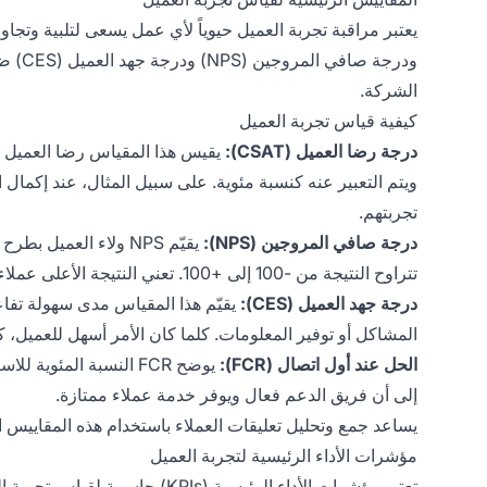
ودرجة 
الشركة.
كيفية قياس تجربة العميل
درجة رضا العميل (CSAT):
يقيس هذا المقياس رضا العميل ع
ويتم التعبير عنه كنسبة مئوية. على سبيل المثال، عند إكمال
تجربتهم.
درجة صافي المروجين (NPS):
يقيّم NPS ولاء العم
تتراوح النتيجة من -100 إلى +100. تعني النتيجة الأعلى عملاء أكثر رضا وولاءً.
درجة جهد العميل (CES):
يقيّم هذا المقياس مدى سهولة تفا
المشاكل أو توفير المعلومات. كلما كان الأمر أسهل للعميل، كلما
الحل عند أول اتصال (FCR):
إلى أن فريق الدعم فعال ويوفر خدمة عملاء ممتازة.
يساعد جمع وتحليل تعليقات العملاء باستخدام هذه المقاييس
مؤشرات الأداء الرئيسية لتجربة العميل
تعتبر مؤشرات الأداء الرئيسية (Is