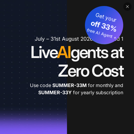
Get your
3
%
o
f
3
f
fre
e
A
I A
g
e
n
+
t
1 July – 31st August 2026 *extended
Live
AI
gents at
Zero Cost
Use code
SUMMER-33M
for monthly and
SUMMER-33Y
for yearly subscription