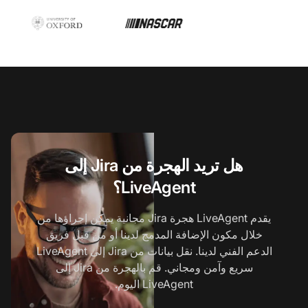
هل تريد الهجرة من Jira إلى
LiveAgent؟
يقدم LiveAgent هجرة Jira مجانية يمكن إجراؤها من
خلال مكون الإضافة المدمج لدينا أو من قبل فريق
الدعم الفني لدينا. نقل بيانات من Jira إلى LiveAgent
سريع وآمن ومجاني. قم بالهجرة من Jira إلى
LiveAgent اليوم.