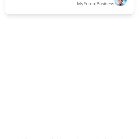
MyFutureBusiness
هل أنت مستعد للهجرة من
Jira إلى LiveAgent؟