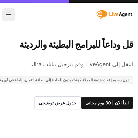
:site.title
فتح ا
قل وداعاً للبرامج البطيئة والرديئة
انتقل إلى LiveAgent وقم بترحيل بيانات Jira.
بدون رسوم إعداد،
خدمة العملاء
24/7، بدون الحاجة إلى بطاقة ائتمان، إلغاء في أي وقت
ابدأ الآن | 30 يوم مجاني
جدول عرض توضيحي