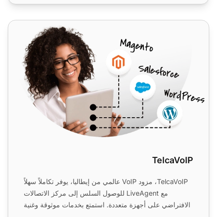
TelcaVoIP
TelcaVoIP
TelcaVoIP، مزود VoIP عالمي من إيطاليا، يوفر تكاملاً سهلاً
مع LiveAgent للوصول السلس إلى مركز الاتصالات
الافتراضي على أجهزة متعددة. استمتع بخدمات موثوقة وغنية
با...