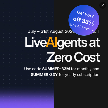
Get your
3
%
o
f
3
f
fre
e
A
I A
g
e
n
+
t
1 July – 31st August 2026 *extended
Live
AI
gents at
Zero Cost
Use code
SUMMER-33M
for monthly and
SUMMER-33Y
for yearly subscription