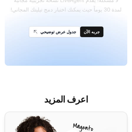
لا مشكلة! يقدم LiveAgent نسخة تجريبية مجانية
لمدة 30 يوماً حيث يمكنك اختبار دمج تيليتك المجاني!
جربه الآن
جدول عرض توضيحي
اعرف المزيد
Telnyx