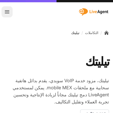
:site.title
فتح ا
/
/
التكاملات
تيليتك
Home
تيليتك
تيليتك، مزود خدمة VoIP سويدي، يقدم بدائل هاتفية
سحابية مع ملحقات mobile MEX. يمكن لمستخدمي
LiveAgent دمج تيليتك مجاناً لزيادة الإنتاجية وتحسين
تجربة العملاء وتقليل التكاليف.