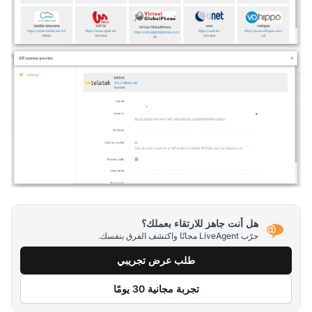
هل أنت جاهز للارتقاء بعملك؟
جرّب LiveAgent مجانًا واكتشف الفرق بنفسك.
طلب عرض تجريبي
تجربة مجانية 30 يومًا