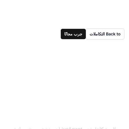
Back to التكاملات
جرب مجانًا
هل لديك LiveAgent
بالفعل؟