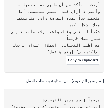
أردت التأكد من أن طلبي تم استقباله
وأنني لا أزال قيد النظر للمنصب. أنا
متحمس جداً لهذه الفرصة وأود مناقشتها
معك بشكل أكبر.
شكراً لك على وقتك واعتبارك، وأتطلع إلى
سماع منك قريباً.
مع أطيب التحيات، [اسمك] [عنوان بريدك
الإلكتروني] [رقم هاتفك]
Copy to clipboard
[اسم مدير التوظيف] – بريد متابعة بعد طلب العمل
مرحباً [اسم مدير التوظيف]،
لقد تقدمت مؤخراً لمنصب [عنوان الوظيفة]