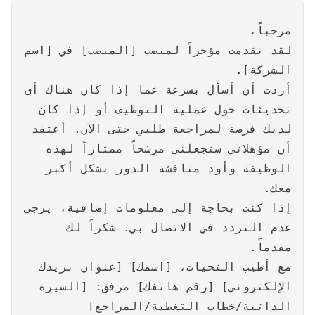
مرحباً،
لقد تقدمت مؤخراً لمنصب [المنصب] في [اسم
الشركة].
أردت أن أسأل بسرعة عما إذا كان هناك أي
تحديثات حول عملية التوظيف أو إذا كان
لديك فرصة لمراجعة طلبي حتى الآن. أعتقد
أن مؤهلاتي ستجعلني مرشحاً ممتازاً لهذه
الوظيفة وأود مناقشة الدور بشكل أكبر
معك.
إذا كنت بحاجة إلى معلومات إضافية، يرجى
عدم التردد في الاتصال بي. شكراً لك
مقدماً.
مع أطيب التحيات، [اسمك] [عنوان بريدك
الإلكتروني] [رقم هاتفك] مرفق: [السيرة
الذاتية/خطاب التغطية/المراجع]