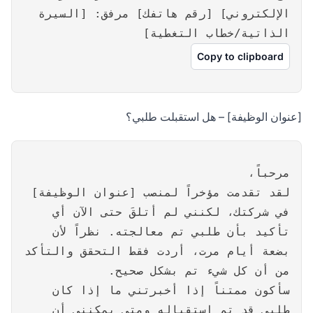
الإلكتروني] [رقم هاتفك] مرفق: [السيرة
الذاتية/خطاب التغطية]
Copy to clipboard
[عنوان الوظيفة] – هل استقبلت طلبي؟
مرحباً،
لقد تقدمت مؤخراً لمنصب [عنوان الوظيفة]
في شركتك، لكنني لم أتلقَ حتى الآن أي
تأكيد بأن طلبي تم معالجته. نظراً لأن
بضعة أيام مرت، أردت فقط التحقق والتأكد
من أن كل شيء تم بشكل صحيح.
سأكون ممتناً إذا أخبرتني ما إذا كان
طلبي قد تم استقباله ومتى يمكنني أن