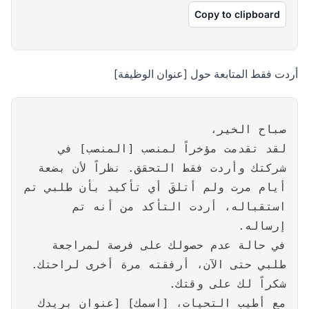
Copy to clipboard
أردت فقط المتابعة حول [عنوان الوظيفة]
صباح الخير،
لقد تقدمت مؤخراً لمنصب [المنصب] في
شركتك وأردت فقط التحقق. نظراً لأن بضعة
أيام مرت ولم أتلقَ أي تأكيد بأن طلبي تم
استقباله، أردت التأكد من أنه تم
إرساله.
في حالة عدم حصولك على فرصة لمراجعة
طلبي حتى الآن، أرفقته مرة أخرى لراحتك.
شكراً لك على وقتك.
مع أطيب التحيات، [اسمك] [عنوان بريدك