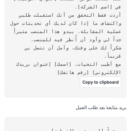
في [اسم الشركة].
أردت فقط التحقق من أنك استقبلت طلبي
واكتشاف ما إذا كان لديك أي تحديثات حول
عملية المقابلة. يبدو هذا المنصب مثيراً
جداً لي وأود أن أُنظر فيه للمنصب.
شكراً لك على وقتك، وآمل أن تتصل بي
قريباً.
مع أطيب التحيات، [اسمك] [عنوان بريدك
الإلكتروني] [رقم هاتفك]
Copy to clipboard
بريد متابعة بعد طلب العمل
مرحباً [اسم مدير التوظيف]،