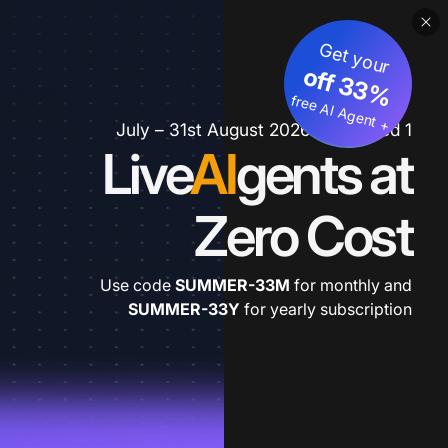
Get your
3
%
o
f
3
f
fre
e
A
I A
g
e
n
+
t
1 July – 31st August 2026 *extended
Live
AI
gents at
Zero Cost
Use code
SUMMER-33M
for monthly and
SUMMER-33Y
for yearly subscription