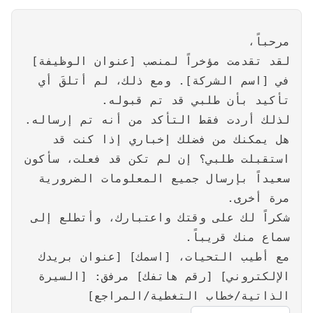
مرحباً،
لقد تقدمت مؤخراً لمنصب [عنوان الوظيفة]
في [اسم الشركة]. ومع ذلك، لم أتلقَ أي
تأكيد بأن طلبي قد تم قبوله.
لذلك أردت فقط التأكد من أنه تم إرساله.
هل يمكنك من فضلك إخباري إذا كنت قد
استقبلت طلبي؟ إن لم تكن قد فعلت، سأكون
سعيداً بإرسال جميع المعلومات الضرورية
مرة أخرى.
شكراً لك على وقتك واعتبارك، وأتطلع إلى
سماع منك قريباً.
مع أطيب التحيات، [اسمك] [عنوان بريدك
الإلكتروني] [رقم هاتفك] مرفق: [السيرة
الذاتية/خطاب التغطية/المراجع]