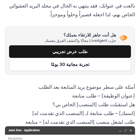
بالغت في عنوانك، فقد ينتهي به الحال في مجلد البريد العشوائي
الخاص بهم، لذا اجعله قصيراً وحلواً وموجزاً.
هل أنت جاهز للارتقاء بعملك؟
جرّب LiveAgent مجانًا واكتشف الفرق بنفسك.
طلب عرض تجريبي
تجربة مجانية 30 يومًا
أمثلة على سطر موضوع بريد المتابعة بعد الطلب
[عنوان الوظيفة] – طلب متابعة
هل استقبلت طلب [المنصب] الخاص بي؟
[اسمك] – طلب متابعة لـ [المنصب الذي تقدمت له]
طلب لشغل منصب [المنصب الذي تقدمت له] – متابعة