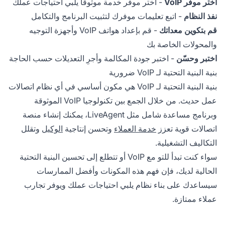
اختر موفر VoIP
- اختر موفر خدمة موثوقًا يلبي احتياجات عملك
نفذ النظام
- اتبع تعليمات موفرك لتثبيت البرنامج والتكامل
قم بتكوين معداتك
- قم بإعداد هواتف VoIP وأجهزة التوجيه
والمحولات الخاصة بك
اختبر وحسّن
- اختبر جودة المكالمة وأجرِ التعديلات حسب الحاجة
بنية البنية التحتية لـ VoIP ضرورية
بنية البنية التحتية لـ VoIP هي مكون أساسي في أي نظام اتصالات
عمل حديث. من خلال الجمع بين تكنولوجيا VoIP الموثوقة
وبرنامج مساعدة شامل مثل LiveAgent، يمكنك إنشاء منصة
اتصالات قوية تعزز
خدمة العملاء
وتحسن إنتاجية
الوكيل
وتقلل
التكاليف التشغيلية.
سواء كنت تبدأ للتو مع VoIP أو تتطلع إلى تحسين البنية التحتية
الحالية لديك، فإن فهم هذه المكونات وأفضل الممارسات
سيساعدك على بناء نظام يلبي احتياجات عملك ويوفر تجارب
عملاء ممتازة.