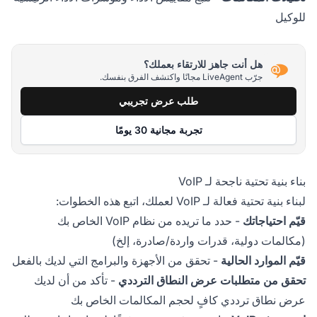
للوكيل
هل أنت جاهز للارتقاء بعملك؟
جرّب LiveAgent مجانًا واكتشف الفرق بنفسك.
طلب عرض تجريبي
تجربة مجانية 30 يومًا
بناء بنية تحتية ناجحة لـ VoIP
لبناء بنية تحتية فعالة لـ VoIP لعملك، اتبع هذه الخطوات:
قيّم احتياجاتك
- حدد ما تريده من نظام VoIP الخاص بك
(مكالمات دولية، قدرات واردة/صادرة، إلخ)
قيّم الموارد الحالية
- تحقق من الأجهزة والبرامج التي لديك بالفعل
تحقق من متطلبات عرض النطاق الترددي
- تأكد من أن لديك
عرض نطاق ترددي كافٍ لحجم المكالمات الخاص بك