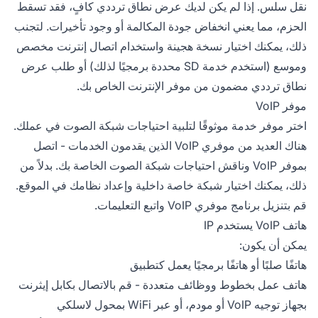
نقل سلس. إذا لم يكن لديك عرض نطاق ترددي كافٍ، فقد تسقط
الحزم، مما يعني انخفاض جودة المكالمة أو وجود تأخيرات. لتجنب
ذلك، يمكنك اختيار نسخة هجينة واستخدام اتصال إنترنت مخصص
وموسع (استخدم خدمة SD محددة برمجيًا لذلك) أو طلب عرض
نطاق ترددي مضمون من موفر الإنترنت الخاص بك.
موفر VoIP
اختر موفر خدمة موثوقًا لتلبية احتياجات شبكة الصوت في عملك.
هناك العديد من موفري VoIP الذين يقدمون الخدمات - اتصل
بموفر VoIP وناقش احتياجات شبكة الصوت الخاصة بك. بدلاً من
ذلك، يمكنك اختيار شبكة خاصة داخلية وإعداد نظامك في الموقع.
قم بتنزيل برنامج موفري VoIP واتبع التعليمات.
هاتف VoIP يستخدم IP
يمكن أن يكون:
هاتفًا صلبًا أو هاتفًا برمجيًا يعمل كتطبيق
هاتف عمل بخطوط ووظائف متعددة - قم بالاتصال بكابل إيثرنت
بجهاز توجيه VoIP أو مودم، أو عبر WiFi بمحول لاسلكي