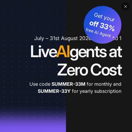
Get your
3
%
o
f
3
f
fre
e
A
I A
g
e
n
+
t
1 July – 31st August 2026 *extended
Live
AI
gents at
Zero Cost
Use code
SUMMER-33M
for monthly and
SUMMER-33Y
for yearly subscription