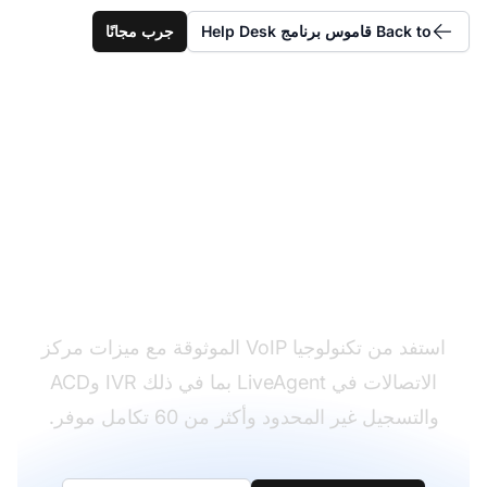
Back to قاموس برنامج Help Desk
جرب مجانًا
بناء بنية تحتية قوية لـ VoIP
استفد من تكنولوجيا VoIP الموثوقة مع ميزات مركز
الاتصالات في LiveAgent بما في ذلك IVR وACD
والتسجيل غير المحدود وأكثر من 60 تكامل موفر.