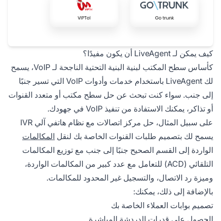
كيف يمكن لـ LiveAgent أن يكون مفيدًا؟
كأساس سطح المكتب لبنية البنية التحتية الناجحة لـ VoIP، يسمح
لك LiveAgent باستخدام خدمات وأدوات VoIP التي تسير جنبًا
إلى جنب. سواء كنت تبحث عن حل سطح مكتب أو متعدد القنوات
أو تذاكر، يمكنك الاستفادة من تنفيذ VoIP في جهودك.
على سبيل المثال، حل مركز اتصالات مع نظام هاتفي آلي IVR
يسمح لك بتصميم طلبات القنوات الخاصة بك لنقل
المكالمات
الواردة إلى القسم الصحيح جنبًا إلى جنب مع توزيع المكالمات
التلقائي (ACD) للتعامل مع عدد كبير من المكالمات الواردة،
وميزة رد الاتصال، والتسجيل غير المحدود للمكالمات.
بالإضافة إلى ذلك، يمكنك:
تصميم بوابات العملاء الخاصة بك
الحصول على قدرات
الدردشة المباشرة