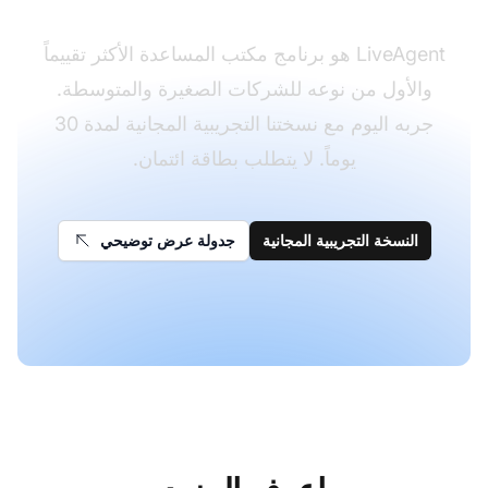
LiveAgent هو برنامج مكتب المساعدة الأكثر تقييماً
والأول من نوعه للشركات الصغيرة والمتوسطة.
جربه اليوم مع نسختنا التجريبية المجانية لمدة 30
يوماً. لا يتطلب بطاقة ائتمان.
النسخة التجريبية المجانية
جدولة عرض توضيحي