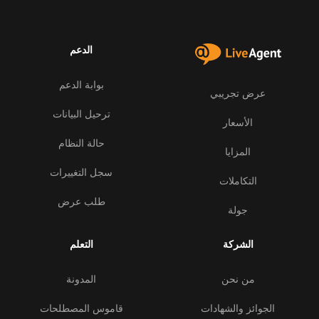
الدعم
بوابة الدعم
عرض تجريبي
ترحيل البيانات
الأسعار
حالة النظام
المزايا
سجل التغييرات
التكاملات
طلب عرض
جولة
الشركة
التعلم
من نحن
المدونة
الجوائز والشهادات
قاموس المصطلحات