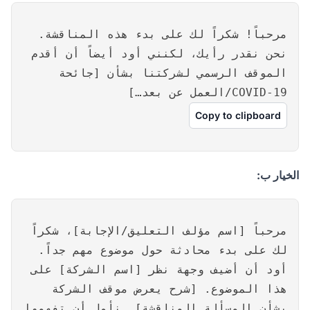
مرحباً! شكراً لك على بدء هذه المناقشة.
نحن نقدر رأيك، لكنني أود أيضاً أن أقدم
الموقف الرسمي لشركتنا بشأن [جائحة
COVID-19/العمل عن بعد…]
Copy to clipboard
الخيار ب:
مرحباً [اسم مؤلف التعليق/الإجابة]، شكراً
لك على بدء محادثة حول موضوع مهم جداً.
أود أن أضيف وجهة نظر [اسم الشركة] على
هذا الموضوع. [شرح يعرض موقف الشركة
بشأن المسألة المناقشة]. نأمل أن تفهموا