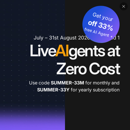
Get your
3
%
o
f
3
f
fre
e
A
I A
g
e
n
+
t
1 July – 31st August 2026 *extended
Live
AI
gents at
Zero Cost
Use code
SUMMER-33M
for monthly and
SUMMER-33Y
for yearly subscription