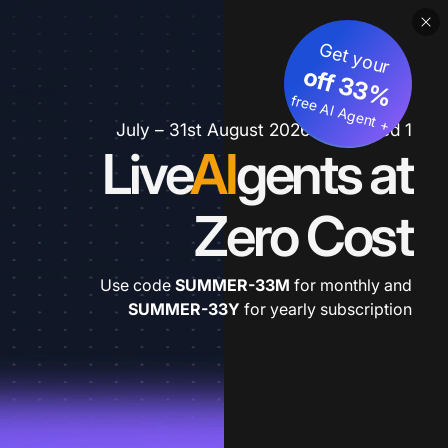
Get your
3
%
o
f
3
f
fre
e
A
I A
g
e
n
+
t
1 July – 31st August 2026 *extended
Live
AI
gents at
Zero Cost
Use code
SUMMER-33M
for monthly and
SUMMER-33Y
for yearly subscription