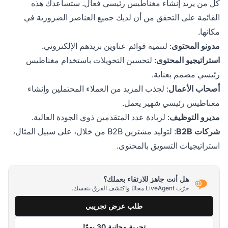
كل من يريد إنشاء مغناطيس رئيسي فعال. ستساعدك هذه
القائمة على التحقق من أن لديك جميع العناصر الضرورية في
مكانها.
مدونو المحتوى
: لتنمية قوائم عناوين بريدهم الإلكتروني.
استراتيجيو المحتوى
: لتحسين التحويلات باستخدام مغناطيس
رئيسي مصمم بعناية.
أصحاب الأعمال
: لجذب المزيد من العملاء المحتملين وإنشاء
مغناطيس رئيسي شهير يعمل.
مديرو التوظيف
: لزيادة عدد المتقدمين ذوي الجودة العالية.
شركات B2B
: لتوليد مشترين B2B من خلال، على سبيل المثال،
استراتيجيات التسويق بالمحتوى.
هل أنت جاهز للارتقاء بعملك؟
جرّب LiveAgent مجانًا واكتشف الفرق بنفسك.
طلب عرض تجريبي
تجربة مجانية 30 يومًا