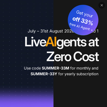
Get your
3
%
o
f
3
f
fre
e
A
I A
g
e
n
+
t
1 July – 31st August 2026 *extended
Live
AI
gents at
Zero Cost
Use code
SUMMER-33M
for monthly and
SUMMER-33Y
for yearly subscription