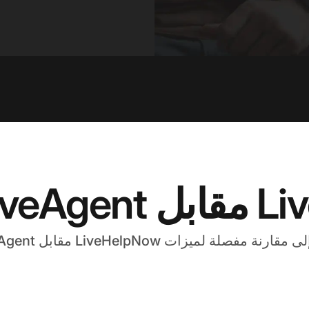
في لمحة
ارنة مفصلة لميزات LiveHelpNow مقابل LiveAgent.