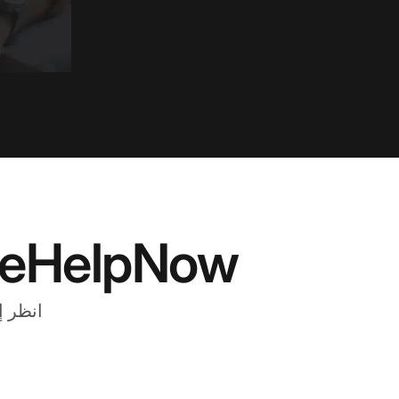
LiveHelpNow مقابل LiveAgent 
انظر إلى مق