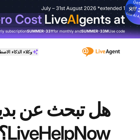
Get
3
%
o
1 July – 31st August 2026 *extended
3
fre
I
ro Cost
Live
AI
gents at
rly subscription
SUMMER-33Y
for monthly and
SUMMER-33M
Use code
:site.title
وكلاء الذكاء الاص
هل تبحث عن بدي
LiveHelpNow؟