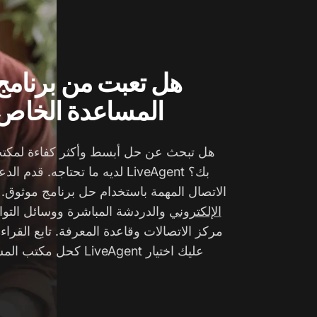
هل تعبت من برنام
المساعدة الخاص
هل تبحث عن حل أبسط وأكثر كفاءة لمكت
بك؟ LiveAgent لديه ما تحتاجه. ق
الاتصال المهمة باستخدام حل برنامج موثوق.
الإلكتروني
والدردشة المباشرة ووسائل التو
مركز الاتصالات وقاعدة المعرفة. تابع القرا
عليك اختيار LiveAgent كحل مكتب المساعدة الخاص بك.